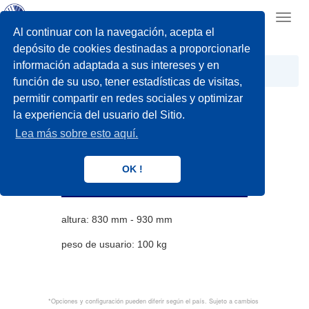
Toggl
navig
Al continuar con la navegación, acepta el
depósito de cookies destinadas a proporcionarle
información adaptada a sus intereses y en
Easy life
Movilidad
Beatrix
función de su uso, tener estadísticas de visitas,
permitir compartir en redes sociales y optimizar
la experiencia del usuario del Sitio.
Lea más sobre esto aquí.
Beatrix
OK !
Bastón plegable
altura: 830 mm - 930 mm
peso de usuario: 100 kg
*Opciones y configuración pueden diferir según el país. Sujeto a cambios