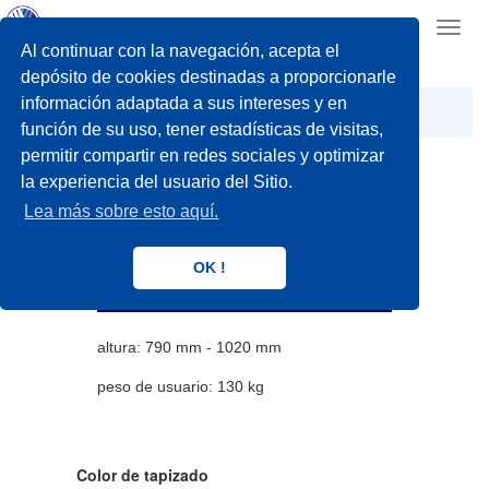
Toggl
navig
Al continuar con la navegación, acepta el
depósito de cookies destinadas a proporcionarle
información adaptada a sus intereses y en
Easy life
Movilidad
Monica
función de su uso, tener estadísticas de visitas,
permitir compartir en redes sociales y optimizar
la experiencia del usuario del Sitio.
Lea más sobre esto aquí.
Monica
OK !
Bastón fijo
altura: 790 mm - 1020 mm
peso de usuario: 130 kg
Color de tapizado