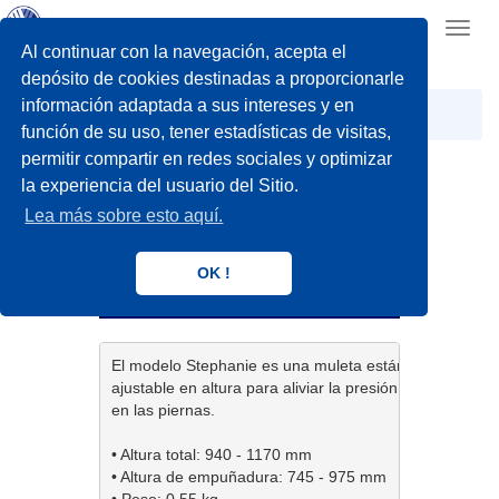
Toggl
navig
Al continuar con la navegación, acepta el
depósito de cookies destinadas a proporcionarle
información adaptada a sus intereses y en
Easy life
Movilidad
STEPHANIE
función de su uso, tener estadísticas de visitas,
permitir compartir en redes sociales y optimizar
la experiencia del usuario del Sitio.
Lea más sobre esto aquí.
STEPHANIE
OK !
Muleta estándar
El modelo Stephanie es una muleta estándar 

ajustable en altura para aliviar la presión 

en las piernas.

• Altura total: 940 - 1170 mm

• Altura de empuñadura: 745 - 975 mm

• Peso: 0,55 kg
