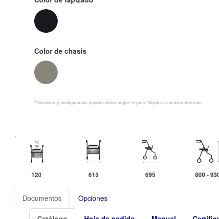
Color de chasis
*Opciones y configuración pueden diferir según el país. Sujeto a cambios técnicos.
.
120
615
695
800 - 93
Documentos
Opciones
Catálogo
Hoja de pedido
Manual
Certifi