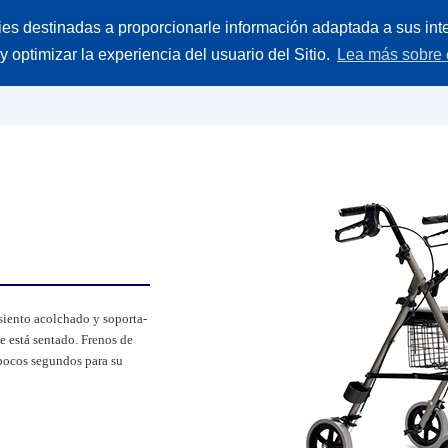
Buscar
ies destinadas a proporcionarle información adaptada a sus inte
ieces
Empresa
Contacto
producto
 y optimizar la experiencia del usuario del Sitio.
Lea más sobre 
siento acolchado y soporta-
e está sentado. Frenos de
pocos segundos para su