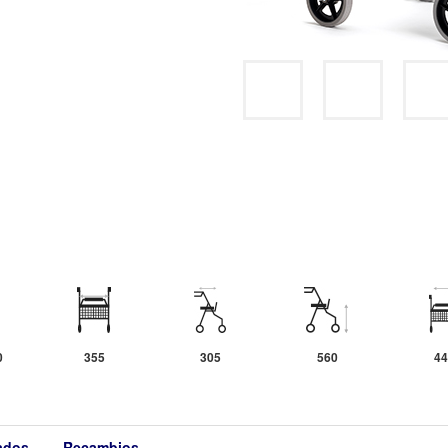
0
355
305
560
44
cados
Recambios