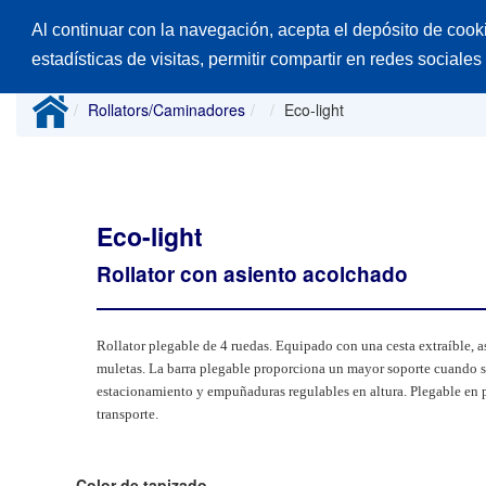
Al continuar con la navegación, acepta el depósito de cook
Inicio
Productos
Catálogos
Desp
estadísticas de visitas, permitir compartir en redes sociales
Rollators/Caminadores
Eco-light
Eco-light
Rollator con asiento acolchado
Rollator plegable de 4 ruedas.
Equipado con una cesta extraíble, a
muletas. La barra plegable proporciona un mayor soporte cuando s
estacionamiento y empuñaduras regulables en altura. Plegable en 
transporte.
Color de tapizado