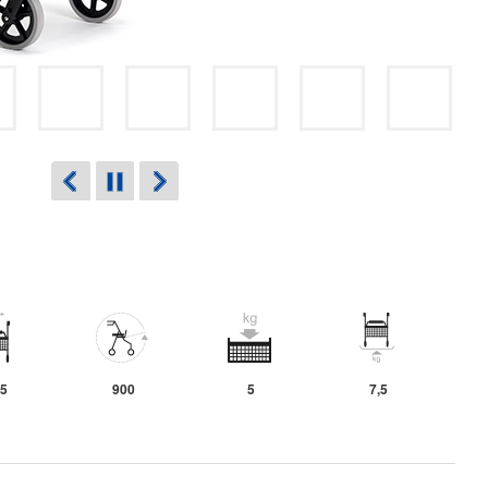
5
900
5
7,5