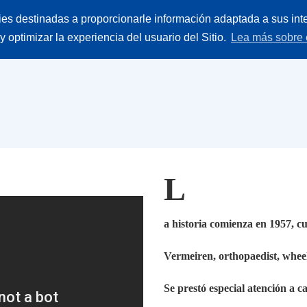
Buscar
ies destinadas a proporcionarle información adaptada a sus inte
ieces
Empresa
Contacto
producto
 y optimizar la experiencia del usuario del Sitio.
Lea más sobre 
L
a historia comienza en 1957, 
Vermeiren, orthopaedist, whe
Se prestó especial atención a c