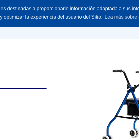
Buscar
ies destinadas a proporcionarle información adaptada a sus inte
ieces
Empresa
Contacto
producto
 y optimizar la experiencia del usuario del Sitio.
Lea más sobre 