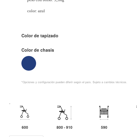
color: azul
Color de tapizado
Color de chasis
*Opciones y configuración pueden diferir según el país. Sujeto a cambios técnicos.
.
600
800 - 910
590